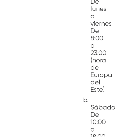
De
lunes
a
viernes
De
8:00
a
23:00
(hora
de
Europa
del
Este)
b.
Sába
De
10:00
a
18:00,