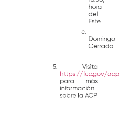
hora
del
Este
c.
Domi
Cerrado
5.
Visita
https://fcc.gov/acp
para más
información
sobre la ACP